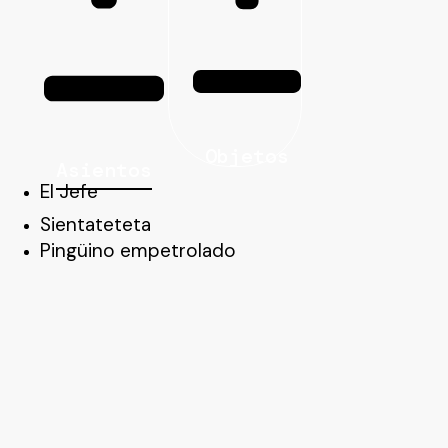
Objetos
Asientos
El Jefe
Sientateteta
Pingüino empetrolado