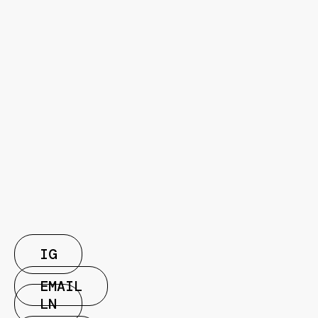
IG
EMAIL
LN